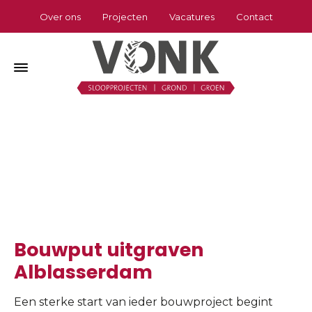
Over ons
Projecten
Vacatures
Contact
Bouwput uitgraven Alblasserdam
Home
»
Bouwput uitgraven Alblasserdam
Bouwput uitgraven
Alblasserdam
Een sterke start van ieder bouwproject begint