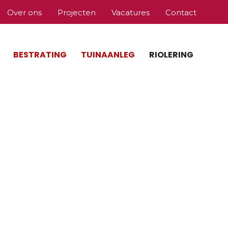
Over ons
Projecten
Vacatures
Contact
BESTRATING
TUINAANLEG
RIOLERING
Home
»
Riolering