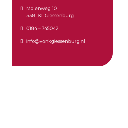
Molenweg 10
3381 KL Giessenburg
0184 – 745042
info@vonkgiessenburg.nl