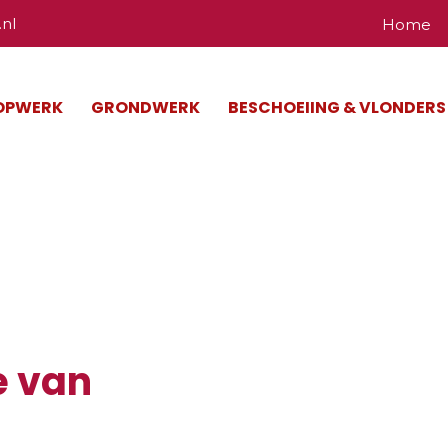
nl
Home
OPWERK
GRONDWERK
BESCHOEIING & VLONDERS
e van