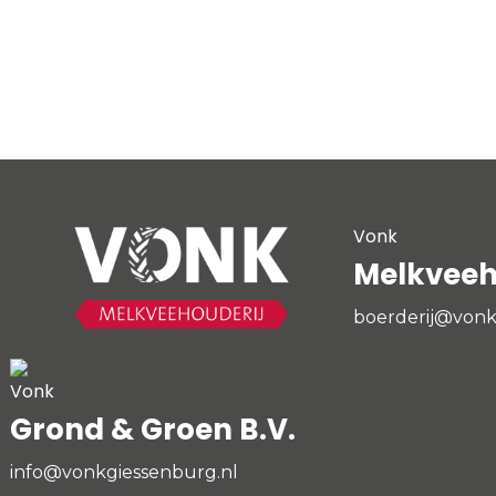
Vonk
Melkveeho
boerderij@vonk
Vonk
Grond & Groen B.V.
info@vonkgiessenburg.nl