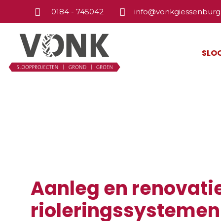
0184 - 745042
info@vonkgiessenburg.
SLO
Riolering
Aanleg en renovati
rioleringssystemen