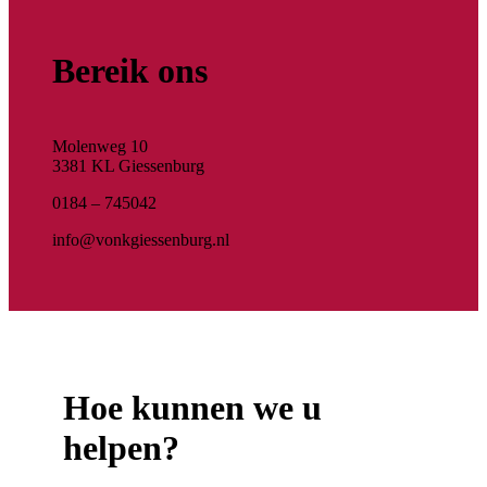
Bereik ons
Molenweg 10
3381 KL Giessenburg
0184 – 745042
info@vonkgiessenburg.nl
Hoe kunnen we u
helpen?