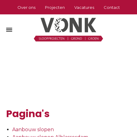
Over ons
Projecten
Vacatures
Contact
Sitemap
Home
»
Sitemap
Pagina's
Aanbouw slopen