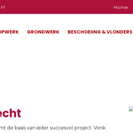
nl
Home
OPWERK
GRONDWERK
BESCHOEIING & VLONDERS
echt
echt
 de basis van ieder succesvol project. Vonk