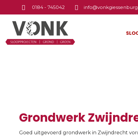
0184 - 745042
info@vonkgiessenburg.
SLO
Grondwerk Zwijndr
Grondwerk Zwijndr
Goed uitgevoerd grondwerk in Zwijndrecht vormt