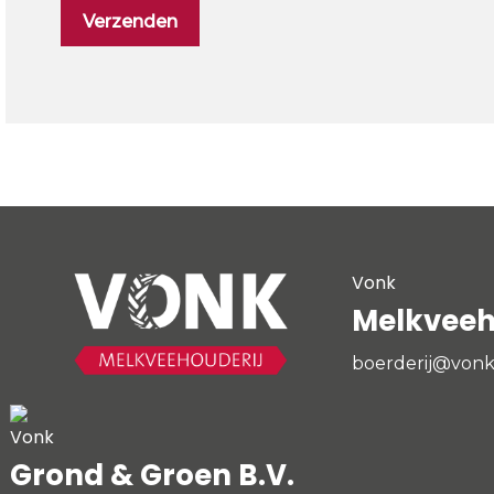
Vonk
Melkveeho
boerderij@vonk
Vonk
Grond & Groen B.V.