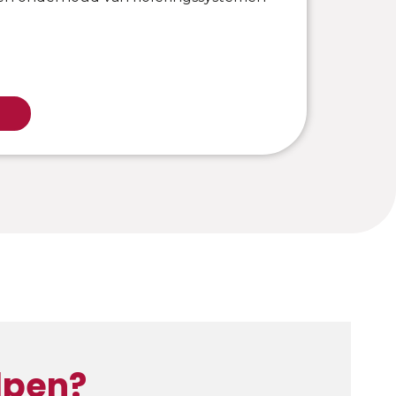
lpen?