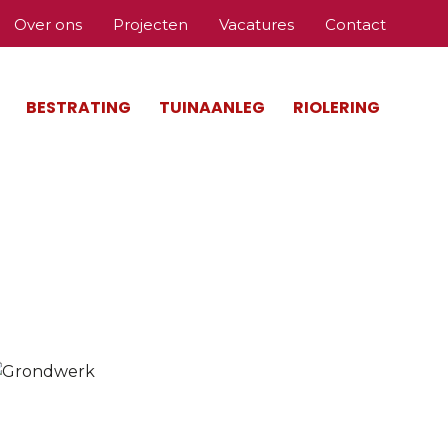
Over ons
Projecten
Vacatures
Contact
BESTRATING
TUINAANLEG
RIOLERING
Home
»
Grondwerk Zwijndrecht