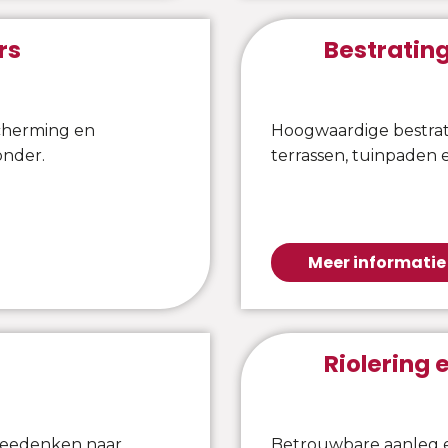
rs
Bestratin
cherming en
Hoogwaardige bestrati
onder.
terrassen, tuinpaden e
Meer informatie
Riolering
meedenken naar
Betrouwbare aanleg e