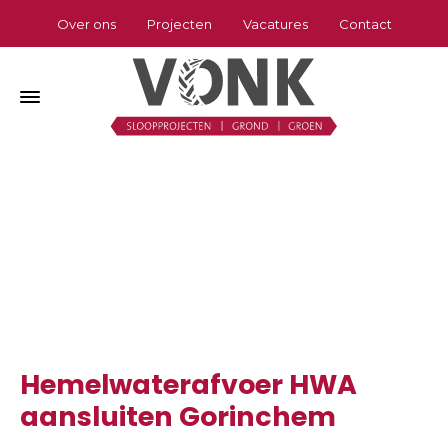
Over ons
Projecten
Vacatures
Contact
Hemelwaterafvoer HWA aansluiten
Gorinchem
Home
»
Hemelwaterafvoer HWA aansluiten Gorinchem
Hemelwaterafvoer HWA
aansluiten Gorinchem