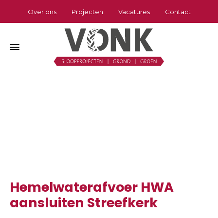
Over ons
Projecten
Vacatures
Contact
Hemelwaterafvoer HWA aansluiten
Streefkerk
Home
»
Hemelwaterafvoer HWA aansluiten Streefkerk
Hemelwaterafvoer HWA
aansluiten Streefkerk