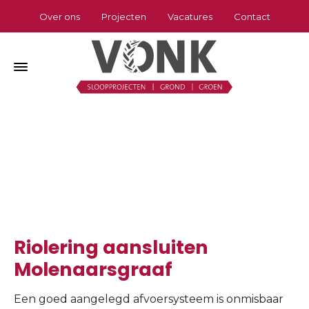
Over ons
Projecten
Vacatures
Contact
Riolering aansluiten Molenaarsgraaf
Home
»
Riolering aansluiten Molenaarsgraaf
Riolering aansluiten
Molenaarsgraaf
Een goed aangelegd afvoersysteem is onmisbaar