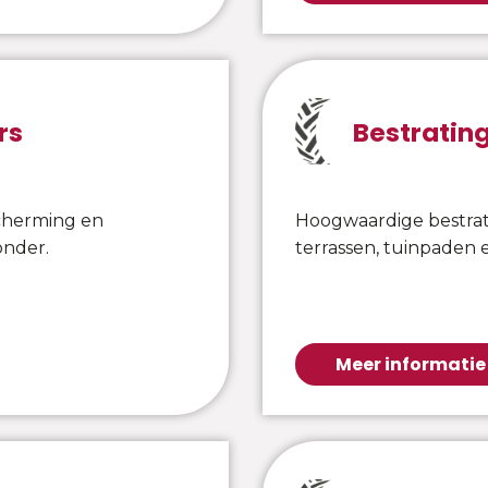
rs
Bestratin
cherming en
Hoogwaardige bestrati
onder.
terrassen, tuinpaden e
Meer informatie