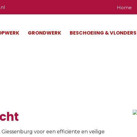
nl
Home
OPWERK
GRONDWERK
BESCHOEIING & VLONDERS
echt
echt
k Giessenburg voor een efficiënte en veilige