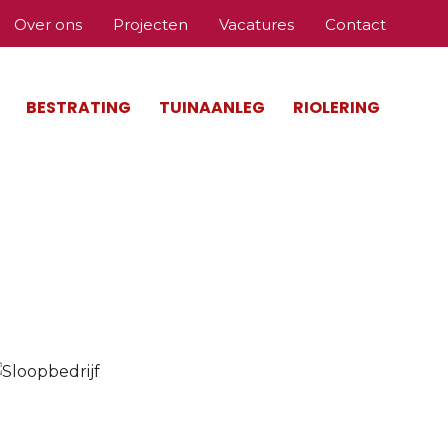
Over ons
Projecten
Vacatures
Contact
BESTRATING
TUINAANLEG
RIOLERING
Home
»
Sloopbedrijf Sliedrecht