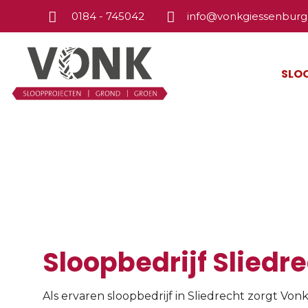
0184 - 745042
info@vonkgiessenburg.
SLO
Sloopbedrijf Sliedr
Sloopbedrijf Sliedr
Als ervaren sloopbedrijf in Sliedrecht zorgt Von