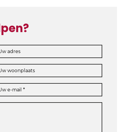
lpen?